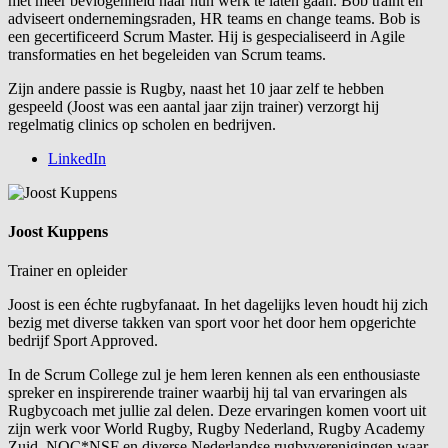
met meer bevlogenheid naar hun werk te laten gaan. Bob traint en
adviseert ondernemingsraden, HR teams en change teams. Bob is
een gecertificeerd Scrum Master. Hij is gespecialiseerd in Agile
transformaties en het begeleiden van Scrum teams.
Zijn andere passie is Rugby, naast het 10 jaar zelf te hebben
gespeeld (Joost was een aantal jaar zijn trainer) verzorgt hij
regelmatig clinics op scholen en bedrijven.
LinkedIn
Joost Kuppens
Trainer en opleider
Joost is een échte rugbyfanaat. In het dagelijks leven houdt hij zich
bezig met diverse takken van sport voor het door hem opgerichte
bedrijf Sport Approved.
In de Scrum College zul je hem leren kennen als een enthousiaste
spreker en inspirerende trainer waarbij hij tal van ervaringen als
Rugbycoach met jullie zal delen. Deze ervaringen komen voort uit
zijn werk voor World Rugby, Rugby Nederland, Rugby Academy
Zuid, NOC*NSF en diverse Nederlandse rugbyverenigingen waar