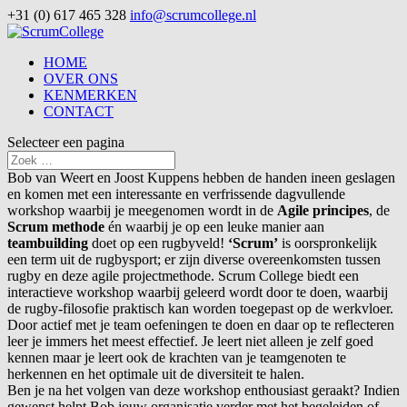
+31 (0) 617 465 328
info@scrumcollege.nl
HOME
OVER ONS
KENMERKEN
CONTACT
Selecteer een pagina
Bob van Weert en Joost Kuppens hebben de handen ineen geslagen
en komen met een interessante en verfrissende dagvullende
workshop waarbij je meegenomen wordt in de
Agile principes
, de
Scrum methode
én waarbij je op een leuke manier aan
teambuilding
doet op een rugbyveld!
‘Scrum’
is oorspronkelijk
een term uit de rugbysport; er zijn diverse overeenkomsten tussen
rugby en deze agile projectmethode. Scrum College biedt een
interactieve workshop waarbij geleerd wordt door te doen, waarbij
de rugby-filosofie praktisch kan worden toegepast op de werkvloer.
Door actief met je team oefeningen te doen en daar op te reflecteren
leer je immers het meest effectief. Je leert niet alleen je zelf goed
kennen maar je leert ook de krachten van je teamgenoten te
herkennen en het optimale uit de diversiteit te halen.
Ben je na het volgen van deze workshop enthousiast geraakt? Indien
gewenst helpt Bob jouw organisatie verder met het begeleiden of